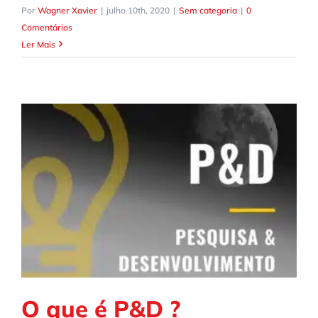
Por
Wagner Xavier
|
julho 10th, 2020
|
Sem categoria
|
0
Comentários
Ler Mais
O que é P&D ?