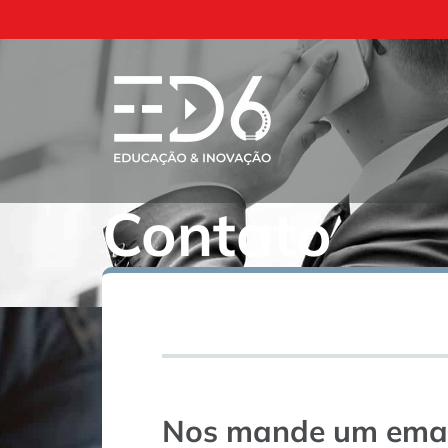
Ir
para
o
conteúdo
Contato
Nos mande um emai