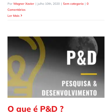
Por
Wagner Xavier
|
julho 10th, 2020
|
Sem categoria
|
0
Comentários
Ler Mais
O que é P&D ?