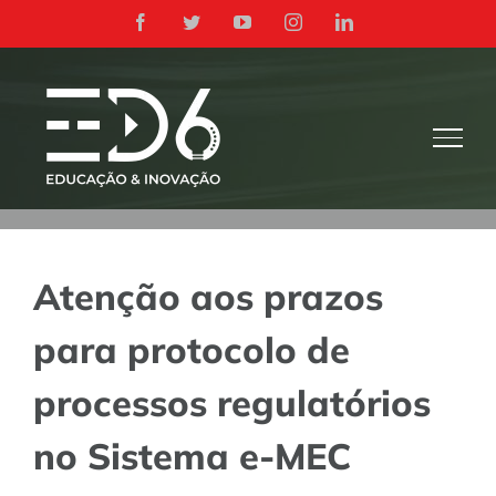
Ir
Facebook
Twitter
YouTube
Instagram
LinkedIn
para
o
conteúdo
Atenção aos prazos
para protocolo de
processos regulatórios
no Sistema e-MEC