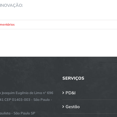
INOVAÇÃO:
mentários
SERVIÇOS
PD&I
 Joaquim Eugênio de Lima nº 696
141 CEP 01403-003 - São Paulo -
Gestão
aulista - São Paulo SP