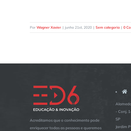
Por
Wagner Xavier
|
junho 21st, 2020
|
Sem categoria
|
0 Co
Alameda
- Conj. 
SP
Acreditamos que o conhecimento pode
Jardim P
enriquecer todas as pessoas e queremos