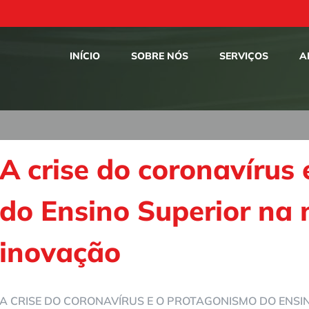
INÍCIO
SOBRE NÓS
SERVIÇOS
A
A crise do coronavírus
do Ensino Superior na
inovação
A CRISE DO CORONAVÍRUS E O PROTAGONISMO DO ENSI